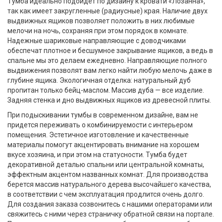
Тумба идеально подойдет по дизайну к кровати «Лозанна»,
так как имеет закругленные (радиусные) края. Наличие двух
выдвижных ящиков позволяет положить в них любимые
мелочи на ночь, сохраняя при этом порядок в комнате.
Надежные шариковые направляющие с доводчиками
обеспечат плотное и бесшумное закрывание ящиков, а ведь в
спальне мы это делаем ежедневно. Направляющие полного
выдвижения позволят вам легко найти любую мелочь даже в
глубине ящика. Экологичная отделка: натуральный дуб
пропитан только бейц-маслом. Массив дуба — все изделие.
Задняя стенка и дно выдвижных ящиков из древесной плиты.
При подыскивании тумбы в современном дизайне, вам не
придется переживать о комбинируемости с интерьером
помещения. Эстетичное изготовление и качественные
материалы помогут акцентировать внимание на хорошем
вкусе хозяина, и при этом на статусности. Тумба будет
декоративной деталью спальни или центральной комнаты,
эффектным акцентом названных комнат. Для производства
берется массив натурального дерева высочайшего качества,
в соответствии с чем эксплуатация продлится очень долго.
Для создания заказа созвонитесь с нашими операторами или
свяжитесь с ними через страничку обратной связи на портале.